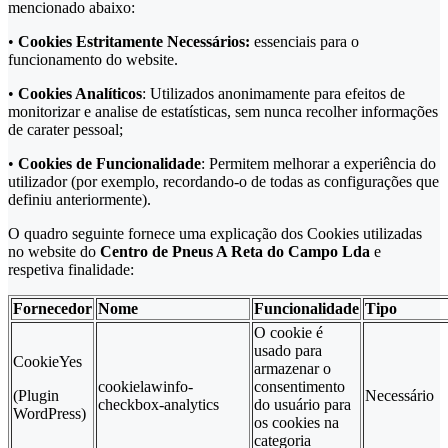
mencionado abaixo:
•
Cookies Estritamente Necessários:
essenciais para o
funcionamento do website.
•
Cookies Analíticos
: Utilizados anonimamente para efeitos de
monitorizar e analise de estatísticas, sem nunca recolher informações
de carater pessoal;
•
Cookies de Funcionalidade
: Permitem melhorar a experiência do
utilizador (por exemplo, recordando-o de todas as configurações que
definiu anteriormente).
O quadro seguinte fornece uma explicação dos Cookies utilizadas
no website do
Centro de Pneus A Reta do Campo Lda
e
respetiva finalidade:
Fornecedor
Nome
Funcionalidade
Tipo
O cookie é
usado para
CookieYes
armazenar o
cookielawinfo-
consentimento
(Plugin
Necessário
checkbox-analytics
do usuário para
WordPress)
os cookies na
categoria