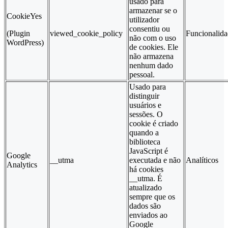
usado para
armazenar se o
CookieYes
utilizador
consentiu ou
(Plugin
viewed_cookie_policy
Funcionalid
não com o uso
WordPress)
de cookies. Ele
não armazena
nenhum dado
pessoal.
Usado para
distinguir
usuários e
sessões. O
cookie é criado
quando a
biblioteca
JavaScript é
Google
__utma
executada e não
Analíticos
Analytics
há cookies
__utma. É
atualizado
sempre que os
dados são
enviados ao
Google