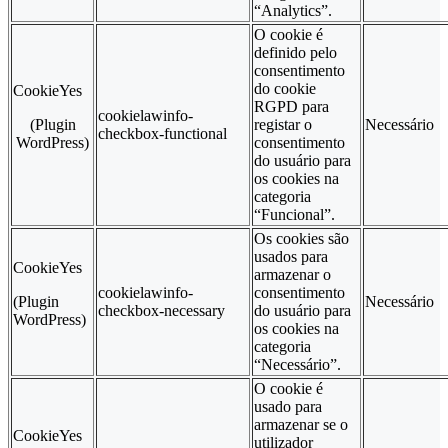
“Analytics”.
O cookie é
definido pelo
consentimento
do cookie
CookieYes
RGPD para
cookielawinfo-
(Plugin
registar o
Necessário
checkbox-functional
WordPress)
consentimento
do usuário para
os cookies na
categoria
“Funcional”.
Os cookies são
usados para
CookieYes
armazenar o
cookielawinfo-
consentimento
(Plugin
Necessário
checkbox-necessary
do usuário para
WordPress)
os cookies na
categoria
“Necessário”.
O cookie é
usado para
armazenar se o
CookieYes
utilizador