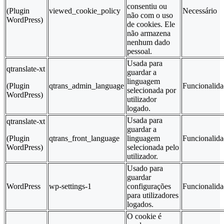
consentiu ou
(Plugin
viewed_cookie_policy
Necessário
não com o uso
WordPress)
de cookies. Ele
não armazena
nenhum dado
pessoal.
Usada para
qtranslate-xt
guardar a
linguagem
(Plugin
qtrans_admin_language
Funcionalid
selecionada por
WordPress)
utilizador
logado.
Usada para
qtranslate-xt
guardar a
(Plugin
qtrans_front_language
linguagem
Funcionalid
WordPress)
selecionada pelo
utilizador.
Usado para
guardar
WordPress
wp-settings-1
configurações
Funcionalid
para utilizadores
logados.
O cookie é