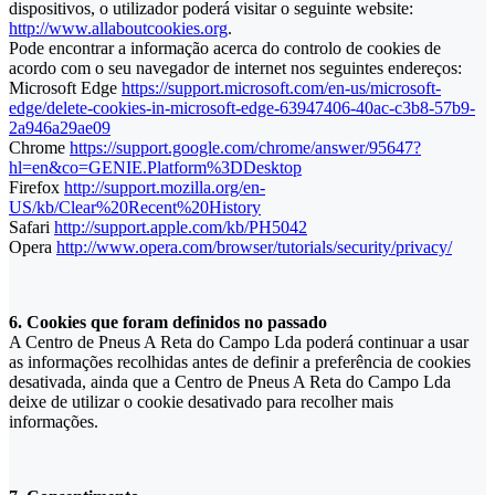
dispositivos, o utilizador poderá visitar o seguinte website:
http://www.allaboutcookies.org
.
Pode encontrar a informação acerca do controlo de cookies de
acordo com o seu navegador de internet nos seguintes endereços:
Microsoft Edge
https://support.microsoft.com/en-us/microsoft-
edge/delete-cookies-in-microsoft-edge-63947406-40ac-c3b8-57b9-
2a946a29ae09
Chrome
https://support.google.com/chrome/answer/95647?
hl=en&co=GENIE.Platform%3DDesktop
Firefox
http://support.mozilla.org/en-
US/kb/Clear%20Recent%20History
Safari
http://support.apple.com/kb/PH5042
Opera
http://www.opera.com/browser/tutorials/security/privacy/
6. Cookies que foram definidos no passado
A Centro de Pneus A Reta do Campo Lda poderá continuar a usar
as informações recolhidas antes de definir a preferência de cookies
desativada, ainda que a Centro de Pneus A Reta do Campo Lda
deixe de utilizar o cookie desativado para recolher mais
informações.