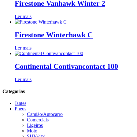
Firestone Vanhawk Winter 2
Ler mais
Firestone Winterhawk C
Ler mais
Continental Contivancontact 100
Ler mais
Categorias
Jantes
Pneus
Camião/Autocarro
Comerciais
Ligeiros
Moto
SUV/4x4