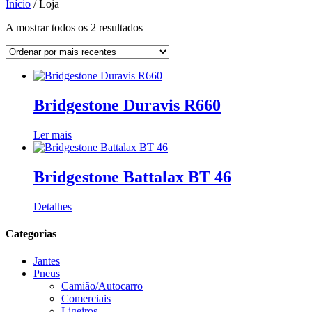
Início
/ Loja
Ordenado
A mostrar todos os 2 resultados
por
mais
recentes
Bridgestone Duravis R660
Ler mais
Bridgestone Battalax BT 46
Detalhes
Categorias
Jantes
Pneus
Camião/Autocarro
Comerciais
Ligeiros