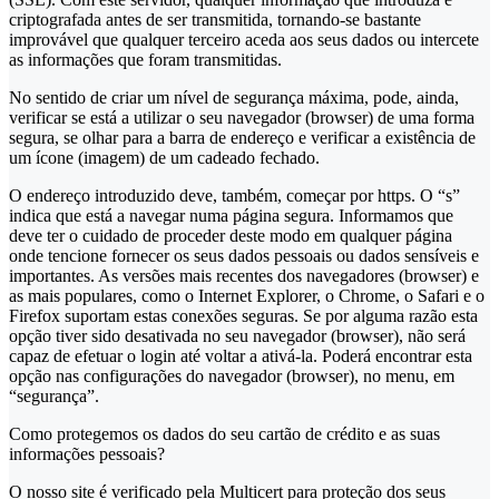
criptografada antes de ser transmitida, tornando-se bastante
improvável que qualquer terceiro aceda aos seus dados ou intercete
as informações que foram transmitidas.
No sentido de criar um nível de segurança máxima, pode, ainda,
verificar se está a utilizar o seu navegador (browser) de uma forma
segura, se olhar para a barra de endereço e verificar a existência de
um ícone (imagem) de um cadeado fechado.
O endereço introduzido deve, também, começar por https. O “s”
indica que está a navegar numa página segura. Informamos que
deve ter o cuidado de proceder deste modo em qualquer página
onde tencione fornecer os seus dados pessoais ou dados sensíveis e
importantes. As versões mais recentes dos navegadores (browser) e
as mais populares, como o Internet Explorer, o Chrome, o Safari e o
Firefox suportam estas conexões seguras. Se por alguma razão esta
opção tiver sido desativada no seu navegador (browser), não será
capaz de efetuar o login até voltar a ativá-la. Poderá encontrar esta
opção nas configurações do navegador (browser), no menu, em
“segurança”.
Como protegemos os dados do seu cartão de crédito e as suas
informações pessoais?
O nosso site é verificado pela Multicert para proteção dos seus