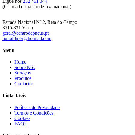
Ligue-nos
232 451 344
(Chamada para a rede fixa nacional)
Estrada Nacional Nº 2, Reta do Campo
3515-331 Viseu
geral@centrodepneus.pt
nunofiliper@hotmail.com
Menu
Home
Sobre Nós
Serviços
Produtos
Contactos
Links Úteis
Políticas de Privacidade
Termos e Condições
Cookies
FAQ’s