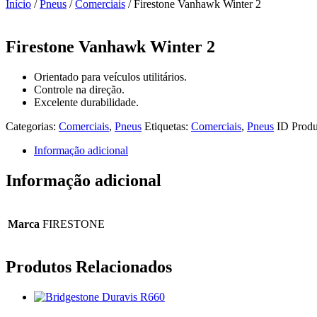
Início
/
Pneus
/
Comerciais
/ Firestone Vanhawk Winter 2
Firestone Vanhawk Winter 2
Orientado para veículos utilitários.
Controle na direção.
Excelente durabilidade.
Categorias:
Comerciais
,
Pneus
Etiquetas:
Comerciais
,
Pneus
ID Produ
Informação adicional
Informação adicional
Marca
FIRESTONE
Produtos Relacionados