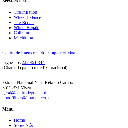
Services List
Tire Inflation
Wheel Balance
Tire Repair
Wheel Repair
Call Out
Machining
Centro de Pneus reta do campo e oficina
Ligue-nos
232 451 344
(Chamada para a rede fixa nacional)
Estrada Nacional Nº 2, Reta do Campo
3515-331 Viseu
geral@centrodepneus.pt
nunofiliper@hotmail.com
Menu
Home
Sobre Nós