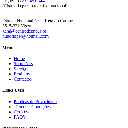
Ligue-nos
232 451 344
(Chamada para a rede fixa nacional)
Estrada Nacional Nº 2, Reta do Campo
3515-331 Viseu
geral@centrodepneus.pt
nunofiliper@hotmail.com
Menu
Home
Sobre Nós
Serviços
Produtos
Contactos
Links Úteis
Políticas de Privacidade
Termos e Condições
Cookies
FAQ’s