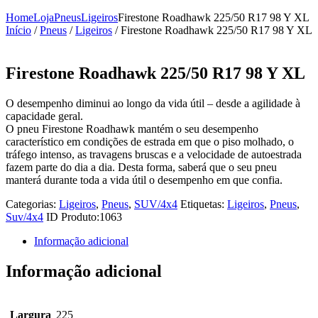
Home
Loja
Pneus
Ligeiros
Firestone Roadhawk 225/50 R17 98 Y XL
Início
/
Pneus
/
Ligeiros
/ Firestone Roadhawk 225/50 R17 98 Y XL
Firestone Roadhawk 225/50 R17 98 Y XL
O desempenho diminui ao longo da vida útil – desde a agilidade à
capacidade geral.
O pneu Firestone Roadhawk mantém o seu desempenho
característico em condições de estrada em que o piso molhado, o
tráfego intenso, as travagens bruscas e a velocidade de autoestrada
fazem parte do dia a dia. Desta forma, saberá que o seu pneu
manterá durante toda a vida útil o desempenho em que confia.
Categorias:
Ligeiros
,
Pneus
,
SUV/4x4
Etiquetas:
Ligeiros
,
Pneus
,
Suv/4x4
ID Produto:
1063
Informação adicional
Informação adicional
Largura
225